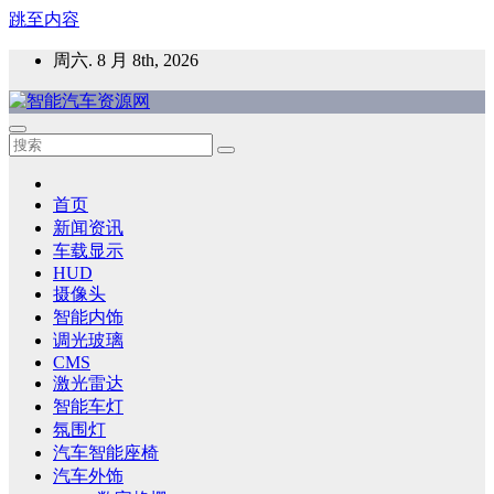
跳至内容
周六. 8 月 8th, 2026
智能汽车资源网
智能表面，智能内饰，新能源汽车，HMI，人车交互，智能车
灯，车用材料
首页
新闻资讯
车载显示
HUD
摄像头
智能内饰
调光玻璃
CMS
激光雷达
智能车灯
氛围灯
汽车智能座椅
汽车外饰