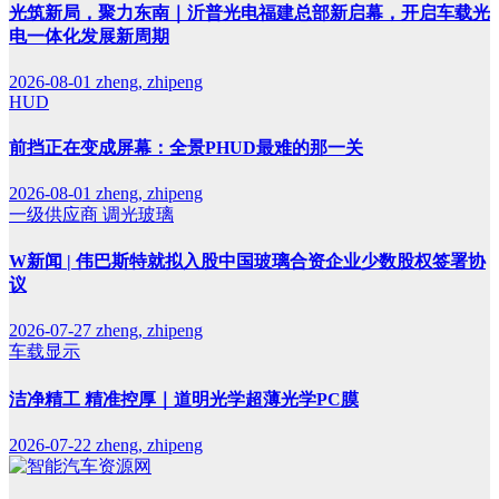
光筑新局，聚力东南｜沂普光电福建总部新启幕，开启车载光
电一体化发展新周期
2026-08-01
zheng, zhipeng
HUD
前挡正在变成屏幕：全景PHUD最难的那一关
2026-08-01
zheng, zhipeng
一级供应商
调光玻璃
W新闻 | 伟巴斯特就拟入股中国玻璃合资企业少数股权签署协
议
2026-07-27
zheng, zhipeng
车载显示
洁净精工 精准控厚｜道明光学超薄光学PC膜
2026-07-22
zheng, zhipeng