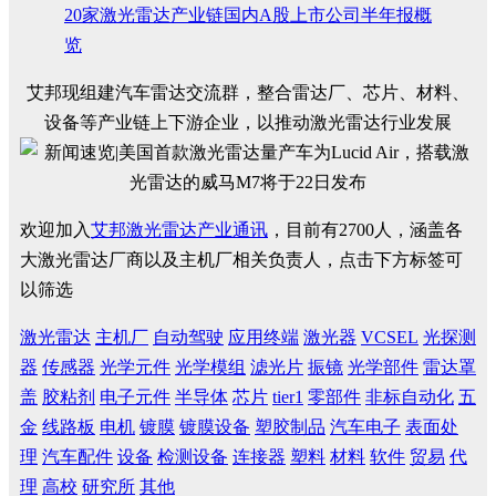
20家激光雷达产业链国内A股上市公司半年报概
览
艾邦现组建汽车雷达交流群，整合雷达厂、芯片、材料、
设备等产业链上下游企业，以推动激光雷达行业发展
欢迎加入
艾邦激光雷达产业通讯
，目前有2700人，涵盖各
大激光雷达厂商以及主机厂相关负责人，点击下方标签可
以筛选
激光雷达
主机厂
自动驾驶
应用终端
激光器
VCSEL
光探测
器
传感器
光学元件
光学模组
滤光片
振镜
光学部件
雷达罩
盖
胶粘剂
电子元件
半导体
芯片
tier1
零部件
非标自动化
五
金
线路板
电机
镀膜
镀膜设备
塑胶制品
汽车电子
表面处
理
汽车配件
设备
检测设备
连接器
塑料
材料
软件
贸易
代
理
高校
研究所
其他