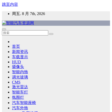
跳至内容
周五. 8 月 7th, 2026
智能汽车资源网
智能表面，智能内饰，新能源汽车，HMI，人车交互，智能车
灯，车用材料
首页
新闻资讯
车载显示
HUD
摄像头
智能内饰
调光玻璃
CMS
激光雷达
智能车灯
氛围灯
汽车智能座椅
汽车外饰