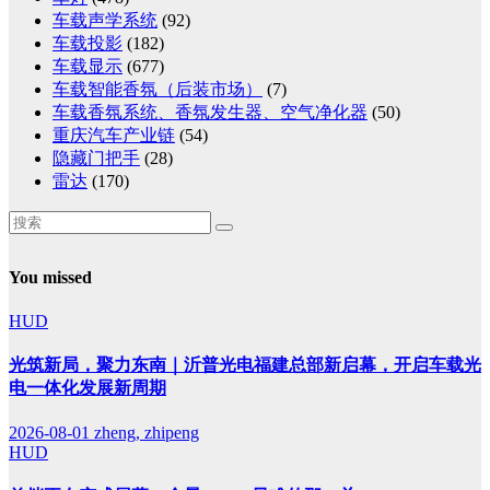
车载声学系统
(92)
车载投影
(182)
车载显示
(677)
车载智能香氛（后装市场）
(7)
车载香氛系统、香氛发生器、空气净化器
(50)
重庆汽车产业链
(54)
隐藏门把手
(28)
雷达
(170)
You missed
HUD
光筑新局，聚力东南｜沂普光电福建总部新启幕，开启车载光
电一体化发展新周期
2026-08-01
zheng, zhipeng
HUD