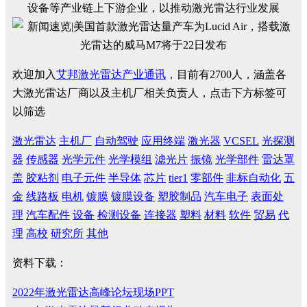
设备等产业链上下游企业，以推动激光雷达行业发展
欢迎加入
艾邦激光雷达产业通讯
，目前有2700人，涵盖各
大激光雷达厂商以及主机厂相关负责人，点击下方标签可
以筛选
激光雷达
主机厂
自动驾驶
应用终端
激光器
VCSEL
光探测
器
传感器
光学元件
光学模组
滤光片
振镜
光学部件
雷达罩
盖
胶粘剂
电子元件
半导体
芯片
tier1
零部件
非标自动化
五
金
线路板
电机
镀膜
镀膜设备
塑胶制品
汽车电子
表面处
理
汽车配件
设备
检测设备
连接器
塑料
材料
软件
贸易
代
理
高校
研究所
其他
资料下载：
2022年激光雷达高峰论坛现场PPT