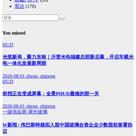
雷达
(170)
You missed
HUD
光筑新局，聚力东南｜沂普光电福建总部新启幕，开启车载光
电一体化发展新周期
2026-08-01
zheng, zhipeng
HUD
前挡正在变成屏幕：全景PHUD最难的那一关
2026-08-01
zheng, zhipeng
一级供应商
调光玻璃
W新闻 | 伟巴斯特就拟入股中国玻璃合资企业少数股权签署协
议