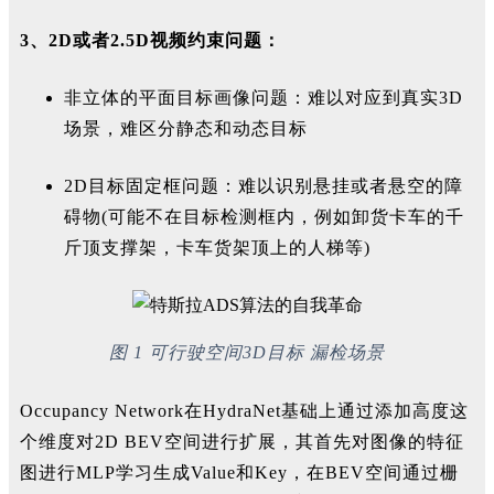
3、2D或者2.5D视频约束问题：
非立体的平面目标画像问题：难以对应到真实3D
场景，难区分静态和动态目标
2D目标固定框问题：难以识别悬挂或者悬空的障
碍物(可能不在目标检测框内，例如卸货卡车的千
斤顶支撑架，卡车货架顶上的人梯等)
图
1
可行驶空间3D目标
漏检场景
Occupancy Network
在H
ydraNet
基础上通过添加高度这
个维度对2D
BEV空间进行扩展，其首先对图像的特征
图进行MLP学习生成Value
和Key，在BE
V
空间通过栅