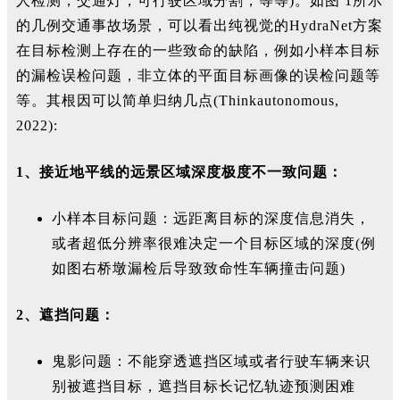
人检测，交通灯，可行驶区域分割，等等
)。如
图
1
所示
的几例交通事故场景，可以看出纯视觉的H
ydraNet
方案
在目标检测上存在的一些致命的缺陷，例如小样本目标
的漏检误检问题，非立体的平面目标画像的误检问题等
等。其根因可以简单归纳几点(
Thinkautonomous,
2022):
1、接近地平线的远景区域深度极度不一致问题：
小样本目标问题：远距离目标的深度信息消失，
或者超低分辨率很难决定一个目标区域的深度(例
如图右桥墩漏检后导致致命性车辆撞击问题)
2、遮挡问题：
鬼影问题：不能穿透遮挡区域或者行驶车辆来识
别被遮挡目标，遮挡目标长记忆轨迹预测困难