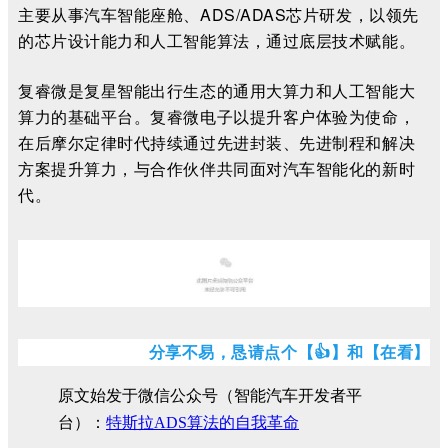
主要从事汽车智能座舱、ADS/ADAS芯片研发，以领先
的芯片设计能力和人工智能算法，通过底层技术赋能。
复睿微是复星智能出⾏⽣态的通⽤⼤算⼒和⼈⼯智能⼤
算⼒的基础平台。复睿微电子以提升客户体验为使命，
在后摩尔定律时代持续通过先进封装、先进制程和解决
⽅案提升算⼒，与合作伙伴共同⾯对汽⻋智能化的新时
代。
END
分享不易，恳请点个【
👍
】和【在看】
原文始发于微信公众号（智能汽车开发者平
台）：
特斯拉ADS算法的自我革命