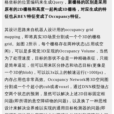
格坐标的位置编码来生成Q
uery
，
新栅格的区别是采用
原有的2D栅格和高度一起构成3D栅格，对应生成的特
征也从BEV特征变成了
Occupancy特征。
其设计思路来自机器人设计用的occupancy grid
mapping
，即将真实3D场景分割成一个个3D的栅格
g
rid。如
图
2
所示，每个栅格存在两种状态(占用或空
闲
)
，可以是多视觉3D呈现的O
ccupancy Volume
，当然
为了处理速度，目标的形状不会是一种精确表征，只能
是简单逼近，但可以用来区分静态和动态目标(更像是
一个3D的blob
)
，可以以3
x
以上的帧速运行(
>100fps)，
内存占用也非常高效。Occupancy Network
将3D空间图
分割成一个个超小的cub或者v
oxel
，通过DNN模型做占
空两个状态的预测，显然可以解决上述2D目标固定框
问题(即所谓的悬空障碍物的问题
)
，以及换了一种思维
设计来解决业界难以实现的通用目标检测器的问题(即