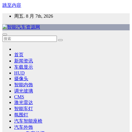
跳至内容
周五. 8 月 7th, 2026
智能汽车资源网
智能表面，智能内饰，新能源汽车，HMI，人车交互，智能车
灯，车用材料
首页
新闻资讯
车载显示
HUD
摄像头
智能内饰
调光玻璃
CMS
激光雷达
智能车灯
氛围灯
汽车智能座椅
汽车外饰