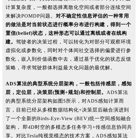
计算复杂度，一般都选择离散化空间或者部分连续空间
来解决POMDP问题。
对不确定性信息评估的一种常用
的做法是对当前状态进行概率分布进行构建，得到一个
置信(belief)状态，这种形态可以通过离线或者在线构
建。
驾驶者的决策过程，可以转化为对部分可观察环境
虚拟化或参数化，同时对个体间社交选择的偏爱进行参
数化，嵌入到价值函数中去，通过基于优化的状态反馈
策略，寻求驾驶群体利益最大化问题的最优解。
ADS算法的典型系统分层架构
，
一般包括传感层，感知
层，定位层，决策层(预测+规划)和控制层。
A
DS算法
的典型系统分层架构
如图
所示，对ADS感知计算而
5
言，目前已经
从多模数据结构化+
决策层后融合
演进到
了一个全新的Birds
-Eye-View (
BEV
)
统一空间感知融合
架构，
即4D时空的多模态多任务学习+传感信息协同共
享。对比Tesla纯视觉模态的技术方案，ADS感知算法