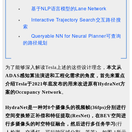
基于NLP语言模型的Lane Network
Interactive Trajectory Search交互路径搜
索
Queryable NN for Neural Planner可查询
的路径规划
为了能够深入解读Te
sla
上述的这些设计理念，
本文从
ADAS感知算法演进和工程化需求的角度，首先来重点
介绍T
esla于2021
年底发布的用来改进原有H
ydraNet方
案的Occupancy Network
。
H
ydraNet
是一种对8个摄像头的视频帧(
36fps)
分别进行
空间变换矫正补偿和特征提取(
ResNet)
，在BEV空间进
行多摄像头的时空特征融合，然后进行多任务学习
(行