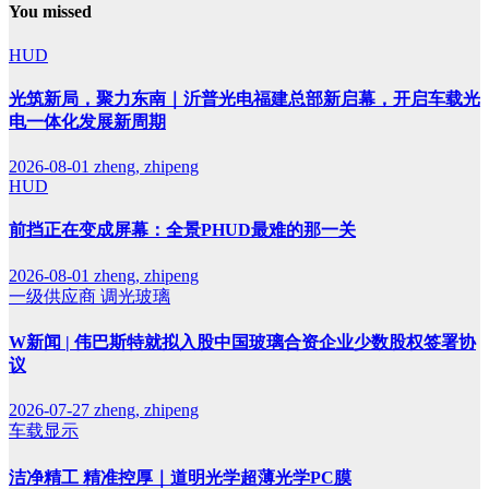
You missed
HUD
光筑新局，聚力东南｜沂普光电福建总部新启幕，开启车载光
电一体化发展新周期
2026-08-01
zheng, zhipeng
HUD
前挡正在变成屏幕：全景PHUD最难的那一关
2026-08-01
zheng, zhipeng
一级供应商
调光玻璃
W新闻 | 伟巴斯特就拟入股中国玻璃合资企业少数股权签署协
议
2026-07-27
zheng, zhipeng
车载显示
洁净精工 精准控厚｜道明光学超薄光学PC膜