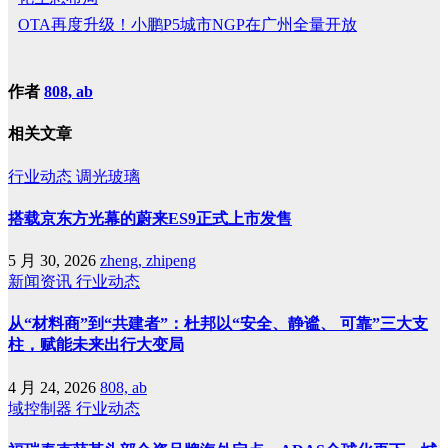
OTA再度升级！小鹏P5城市NGP在广州全量开放
作者
808, ab
相关文章
行业动态
调光玻璃
搭载京东方光幕的蔚来ES9正式上市发售
5 月 30, 2026
zheng, zhipeng
新闻资讯
行业动态
从“材料商”到“共建者”：杜邦以“安全、静谧、 可靠”三大支
柱，赋能未来出行大变局
4 月 24, 2026
808, ab
域控制器
行业动态