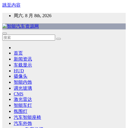
跳至内容
周六. 8 月 8th, 2026
智能汽车资源网
智能表面，智能内饰，新能源汽车，HMI，人车交互，智能车
灯，车用材料
首页
新闻资讯
车载显示
HUD
摄像头
智能内饰
调光玻璃
CMS
激光雷达
智能车灯
氛围灯
汽车智能座椅
汽车外饰