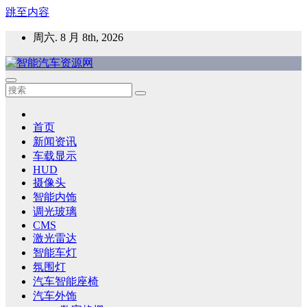
跳至内容
周六. 8 月 8th, 2026
智能汽车资源网
智能表面，智能内饰，新能源汽车，HMI，人车交互，智能车
灯，车用材料
首页
新闻资讯
车载显示
HUD
摄像头
智能内饰
调光玻璃
CMS
激光雷达
智能车灯
氛围灯
汽车智能座椅
汽车外饰