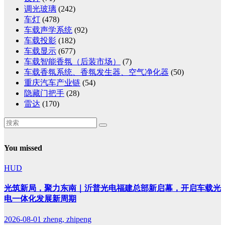
调光玻璃
(242)
车灯
(478)
车载声学系统
(92)
车载投影
(182)
车载显示
(677)
车载智能香氛（后装市场）
(7)
车载香氛系统、香氛发生器、空气净化器
(50)
重庆汽车产业链
(54)
隐藏门把手
(28)
雷达
(170)
You missed
HUD
光筑新局，聚力东南｜沂普光电福建总部新启幕，开启车载光
电一体化发展新周期
2026-08-01
zheng, zhipeng