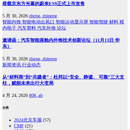
搭载京东方光幕的蔚来ES9正式上市发售
5 月 30, 2026
zheng, zhipeng
智能内饰
智能电动出风口
智能运动显示屏
智能驾驶
材料
模
内电子
汽车塑料
汽车外饰
论坛
邀请函：汽车智能座舱内外饰技术创新论坛（11月13日 华
东）
5 月 30, 2026
zheng, zhipeng
新闻资讯
行业动态
从“材料商”到“共建者”：杜邦以“安全、静谧、 可靠”三大支
柱，赋能未来出行大变局
4 月 24, 2026
808, ab
分类
2024北京车展
(57)
CMF
(21)