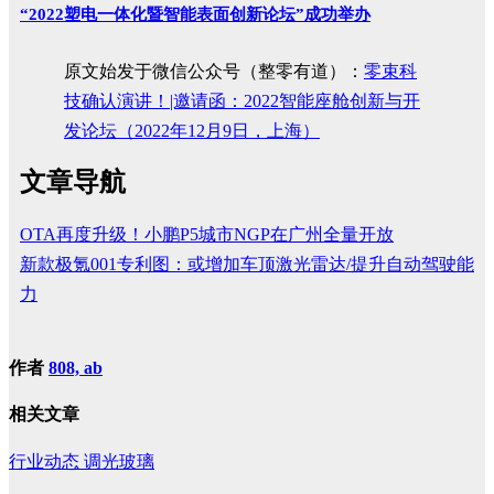
“2022塑电一体化暨智能表面创新论坛”成功举办
原文始发于微信公众号（整零有道）：
零束科
技确认演讲！|邀请函：2022智能座舱创新与开
发论坛（2022年12月9日，上海）
文章导航
OTA再度升级！小鹏P5城市NGP在广州全量开放
新款极氪001专利图：或增加车顶激光雷达/提升自动驾驶能
力
作者
808, ab
相关文章
行业动态
调光玻璃