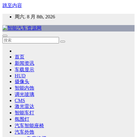
跳至内容
周六. 8 月 8th, 2026
智能汽车资源网
智能表面，智能内饰，新能源汽车，HMI，人车交互，智能车
灯，车用材料
首页
新闻资讯
车载显示
HUD
摄像头
智能内饰
调光玻璃
CMS
激光雷达
智能车灯
氛围灯
汽车智能座椅
汽车外饰