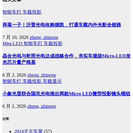
智能车灯
车载投影
再落一子！沂普光电收购德凯，打通车载内外光影全链路
7 月 10, 2026
zheng, zhipeng
Mini-LED
智能车灯
车载投影
晶合光电与乾照光电达成战略合作，夯实车规级Micro-LED发
光芯片量产根基
6 月 2, 2026
zheng, zhipeng
智能车灯
车载投影
车载显示
小象光显联合国兆光电推出两款Micro LED微型投影镜头模组
6 月 2, 2026
zheng, zhipeng
分类
2024北京车展
(57)