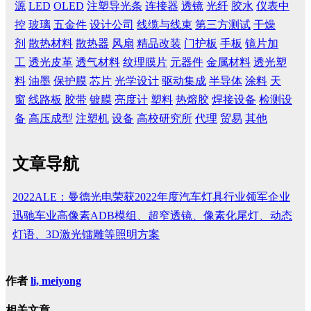
源
LED
OLED
注塑导光条
连接器
透镜
光纤
胶水
仪表中
控
玻璃
五金件
设计公司
线缆与线束
第三方测试
干燥
剂
散热材料
散热器
风扇
精品改装
门护板
手板
镜片加
工
透光皮革
透气材料
纹理膜片
元器件
金属材料
透光塑
料
油墨
保护膜
芯片
光学设计
驱动集成
半导体
涂料
天
窗
线路板
胶带
镀膜
亮度计
塑料
热熔胶
焊接设备
检测设
备
高压成型
注塑机
设备
高校研究所
代理
贸易
其他
文章导航
2022ALE：曼德光电荣获2022年度汽车灯具行业领军企业
迅驰车业高像素ADB模组、超窄透镜、像素化尾灯、动态
灯语、3D激光镭雕等照明方案
作者
li, meiyong
相关文章