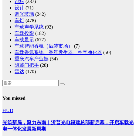
论坛
(237)
设计
(71)
调光玻璃
(242)
车灯
(478)
车载声学系统
(92)
车载投影
(182)
车载显示
(677)
车载智能香氛（后装市场）
(7)
车载香氛系统、香氛发生器、空气净化器
(50)
重庆汽车产业链
(54)
隐藏门把手
(28)
雷达
(170)
You missed
HUD
光筑新局，聚力东南｜沂普光电福建总部新启幕，开启车载光
电一体化发展新周期