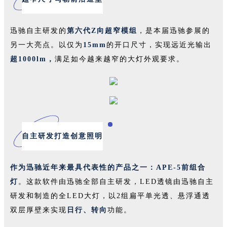
迅驰自主研发的
第六代Z向超窄模组
，是本届迅驰参展的
另一大亮点。以仅为
15mm
的开口尺寸，实现远近光输出
超1000lm，
满足如今越来越窄的大灯外观要求。
自主研发打造创意照明
作为迅驰近年来最具代表性的产品之一：APE-5前组合
灯
。这款软件由迅驰全部自主研发，LED透镜由迅驰自主
研发和制造的全LED大灯，以2组扁平单光透、悬浮通透
双层厚壁来实现
日行、转向
功能。