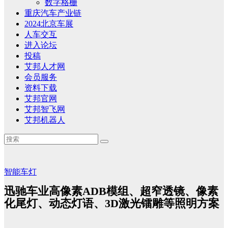
数字格栅
重庆汽车产业链
2024北京车展
人车交互
进入论坛
投稿
艾邦人才网
会员服务
资料下载
艾邦官网
艾邦智飞网
艾邦机器人
智能车灯
迅驰车业高像素ADB模组、超窄透镜、像素
化尾灯、动态灯语、3D激光镭雕等照明方案