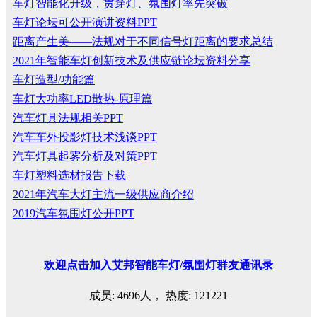
车灯智能化升级，贯穿灯、氛围灯率先突破
车灯论坛可公开演讲资料PPT
距离产生美——法规对于不同信号灯距离的要求总结
2021年智能车灯创新技术及供应链论坛资料分享
车灯造型/功能篇
车灯大功率LED散热-原理篇
汽车灯具法规相关PPT
汽车车外投影灯技术浅谈PPT
汽车灯具起雾分析及对策PPT
车灯塑料选材报告下载
2021年汽车大灯主流一级供应商介绍
2019汽车氛围灯公开PPT
欢迎
点击
加入艾邦智能车灯
/
氛围灯群友通讯录
成员: 4696人， 热度: 121221