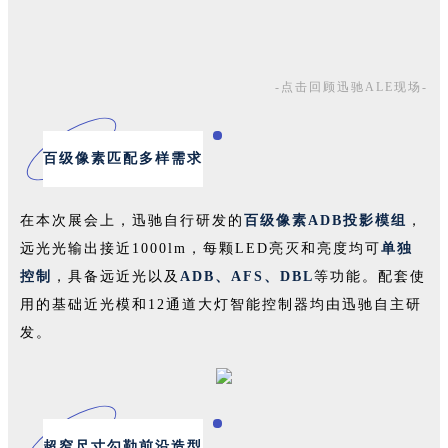
-点击回顾迅驰ALE现场-
百级像素匹配多样需求
在本次展会上，迅驰自行研发的
百级像素ADB投影模组
，
远光光输出接近1000lm，每颗LED亮灭和亮度均可
单独
控制
，具备远近光以及
ADB、AFS、DBL
等功能。配套使
用的基础近光模和12通道大灯智能控制器均由迅驰自主研
发。
超窄尺寸勾勒前沿造型