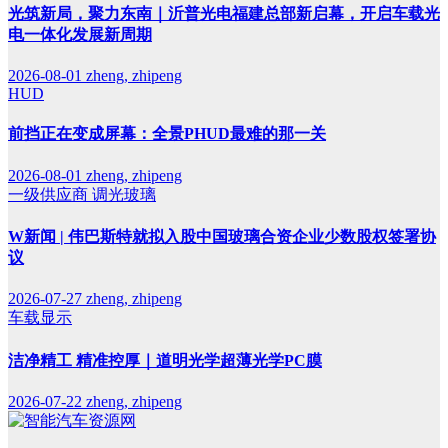
光筑新局，聚力东南｜沂普光电福建总部新启幕，开启车载光
电一体化发展新周期
2026-08-01
zheng, zhipeng
HUD
前挡正在变成屏幕：全景PHUD最难的那一关
2026-08-01
zheng, zhipeng
一级供应商
调光玻璃
W新闻 | 伟巴斯特就拟入股中国玻璃合资企业少数股权签署协
议
2026-07-27
zheng, zhipeng
车载显示
洁净精工 精准控厚｜道明光学超薄光学PC膜
2026-07-22
zheng, zhipeng