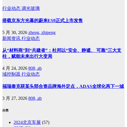
行业动态
调光玻璃
搭载京东方光幕的蔚来ES9正式上市发售
5 月 30, 2026
zheng, zhipeng
新闻资讯
行业动态
从“材料商”到“共建者”：杜邦以“安全、静谧、 可靠”三大支
柱，赋能未来出行大变局
4 月 24, 2026
808, ab
域控制器
行业动态
福瑞泰克获某头部合资品牌海外定点，ADAS全球化再下一城
3 月 27, 2026
808, ab
分类
2024北京车展
(57)