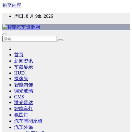
跳至内容
周日. 8 月 9th, 2026
智能汽车资源网
智能表面，智能内饰，新能源汽车，HMI，人车交互，智能车
灯，车用材料
首页
新闻资讯
车载显示
HUD
摄像头
智能内饰
调光玻璃
CMS
激光雷达
智能车灯
氛围灯
汽车智能座椅
汽车外饰