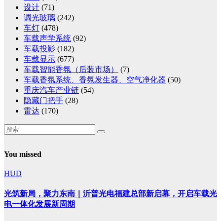
设计
(71)
调光玻璃
(242)
车灯
(478)
车载声学系统
(92)
车载投影
(182)
车载显示
(677)
车载智能香氛（后装市场）
(7)
车载香氛系统、香氛发生器、空气净化器
(50)
重庆汽车产业链
(54)
隐藏门把手
(28)
雷达
(170)
You missed
HUD
光筑新局，聚力东南｜沂普光电福建总部新启幕，开启车载光
电一体化发展新周期