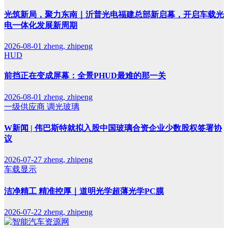
光筑新局，聚力东南｜沂普光电福建总部新启幕，开启车载光
电一体化发展新周期
2026-08-01
zheng, zhipeng
HUD
前挡正在变成屏幕：全景PHUD最难的那一关
2026-08-01
zheng, zhipeng
一级供应商
调光玻璃
W新闻 | 伟巴斯特就拟入股中国玻璃合资企业少数股权签署协
议
2026-07-27
zheng, zhipeng
车载显示
洁净精工 精准控厚｜道明光学超薄光学PC膜
2026-07-22
zheng, zhipeng