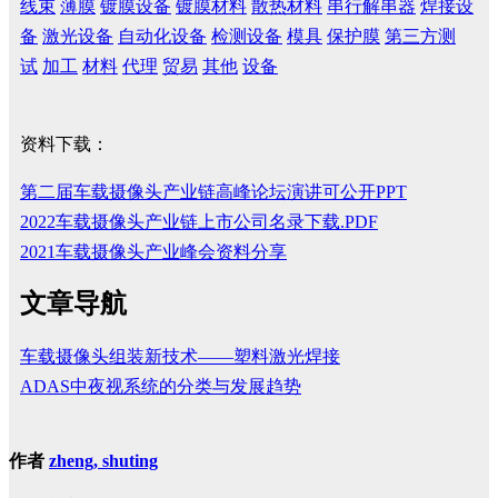
线束
薄膜
镀膜设备
镀膜材料
散热材料
串行解串器
焊接设
备
激光设备
自动化设备
检测设备
模具
保护膜
第三方测
试
加工
材料
代理
贸易
其他
设备
资料下载：
第二届车载摄像头产业链高峰论坛演讲可公开PPT
2022车载摄像头产业链上市公司名录下载.PDF
2021车载摄像头产业峰会资料分享
文章导航
车载摄像头组装新技术——塑料激光焊接
ADAS中夜视系统的分类与发展趋势
作者
zheng, shuting