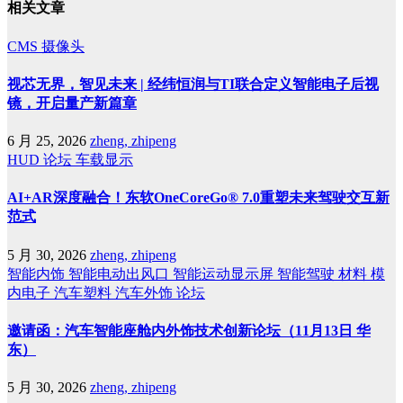
相关文章
CMS
摄像头
视芯无界，智见未来 | 经纬恒润与TI联合定义智能电子后视
镜，开启量产新篇章
6 月 25, 2026
zheng, zhipeng
HUD
论坛
车载显示
AI+AR深度融合！东软OneCoreGo® 7.0重塑未来驾驶交互新
范式
5 月 30, 2026
zheng, zhipeng
智能内饰
智能电动出风口
智能运动显示屏
智能驾驶
材料
模
内电子
汽车塑料
汽车外饰
论坛
邀请函：汽车智能座舱内外饰技术创新论坛（11月13日 华
东）
5 月 30, 2026
zheng, zhipeng