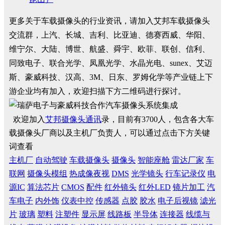
更多关于车载摄像头的行业资讯，请加入艾邦车载摄像头
交流群，上汽、长城、吉利、比亚迪、德赛西威、华阳、
维宁尔、大陆、博世、航盛、舜宇、欧菲、联创、信利、
同致电子、联合光学、凤凰光学、水晶光电、sunex、艾迈
斯、豪威科技、汉高、3M、日东、罗姆化学等产业链上下
游企业均有加入，欢迎扫描下方二维码进行探讨。
欢迎加入
艾邦摄像头通讯
录，目前有3700人，包含各大车
载摄像头厂商以及主机厂负责人，可以通过点击下方关键
词查看
主机厂
自动驾驶
车载摄像头
摄像头
智能座舱
雷达厂家
车
联网
摄像头模组
热成像夜视
DMS
光学镜头
行车记录仪
电
源IC
算法芯片
CMOS
配件
红外镜头
红外LED
镜片加工
汽
车电子
内外饰
仪表中控
传感器
点胶
胶水
电子后视镜
滤光
片
玻璃
塑料
注塑件
显示屏
线路板
半导体
连接器
线缆与