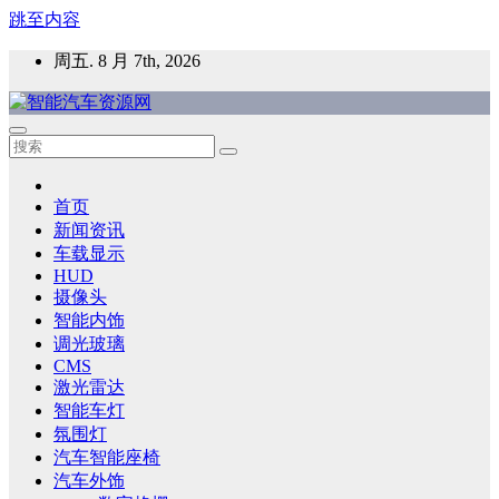
跳至内容
周五. 8 月 7th, 2026
智能汽车资源网
智能表面，智能内饰，新能源汽车，HMI，人车交互，智能车
灯，车用材料
首页
新闻资讯
车载显示
HUD
摄像头
智能内饰
调光玻璃
CMS
激光雷达
智能车灯
氛围灯
汽车智能座椅
汽车外饰