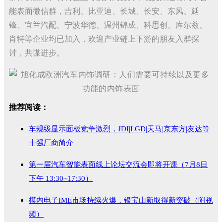
能表面微信群，吉利、比亚迪、长城、长安、东风、延
锋、宜兰汽配、宁波华德、温州锦成、科思创、库尔兹、
肖特等企业均已加入，欢迎产业链上下游的朋友入群探
讨，共谋进步。
推荐阅读：
车规级显示面板竞争激烈，JDI|LGD|天马|京东方|友达等
十强厂商简介
第一届汽车智能表面线上论坛交流会即将开课（7月8日
下午 13:30~17:30）
模内电子IME市场持续火爆，银宝山新取得新突破（附视
频）