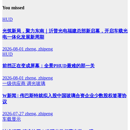
You missed
HUD
光筑新局，聚力东南｜沂普光电福建总部新启幕，开启车载光
电一体化发展新周期
2026-08-01
zheng, zhipeng
HUD
前挡正在变成屏幕：全景PHUD最难的那一关
2026-08-01
zheng, zhipeng
一级供应商
调光玻璃
W新闻 | 伟巴斯特就拟入股中国玻璃合资企业少数股权签署协
议
2026-07-27
zheng, zhipeng
车载显示