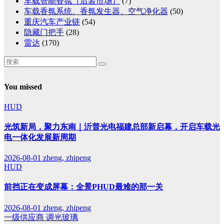
车载智能香氛（后装市场）
(7)
车载香氛系统、香氛发生器、空气净化器
(50)
重庆汽车产业链
(54)
隐藏门把手
(28)
雷达
(170)
You missed
HUD
光筑新局，聚力东南｜沂普光电福建总部新启幕，开启车载光
电一体化发展新周期
2026-08-01
zheng, zhipeng
HUD
前挡正在变成屏幕：全景PHUD最难的那一关
2026-08-01
zheng, zhipeng
一级供应商
调光玻璃