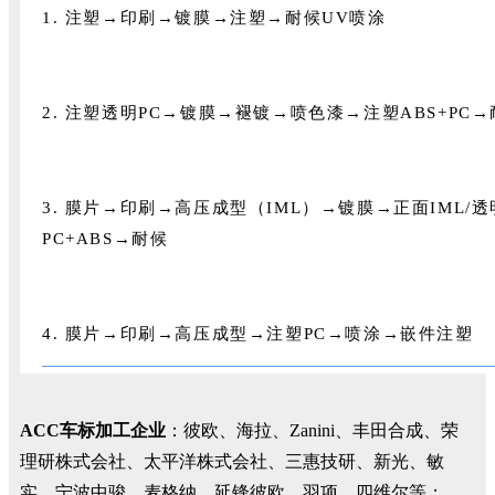
1. 注塑→印刷→镀膜→注塑→耐候UV喷涂
2. 注塑透明PC→镀膜→褪镀→喷色漆→注塑ABS+PC
3. 膜片→印刷→高压成型（IML）→镀膜→正面IML/透
PC+ABS→耐候
4. 膜片→印刷→高压成型→注塑PC→喷涂→嵌件注塑
ACC车标加工企业
：彼欧、海拉、Zanini、丰田合成、荣
理研株式会社、太平洋株式会社、三惠技研、新光、敏
实、宁波中骏、麦格纳、延锋彼欧、羽项、四维尔等；