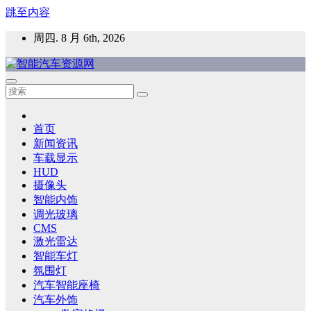
跳至内容
周四. 8 月 6th, 2026
智能汽车资源网
智能表面，智能内饰，新能源汽车，HMI，人车交互，智能车
灯，车用材料
首页
新闻资讯
车载显示
HUD
摄像头
智能内饰
调光玻璃
CMS
激光雷达
智能车灯
氛围灯
汽车智能座椅
汽车外饰