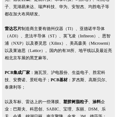
子、芜湖易来达、瑞声科技、华为、安智杰、均胜电子等
都在加大布局研发。
雷达芯片
制造商主要有德州仪器（TI）、亚德诺半导体
（ADI）、意法半导体（ST）、英飞凌（Infineon）、恩智
浦（NXP）以及赛灵思（Xilinx）、美高森美（Microsemi）
以及莱迪思（Lattice）。国内的有38所、地平线以及最近亮
相北京车展的黑芝麻等。
PCB集成厂家
：施瓦茨、沪电股份、生益电子、胜宏科
技、安费诺、景旺电子；
PCB基材
：罗杰斯、高斯贝尔、
泰康利等；
以及车标、雷达上的一些薄膜、
塑胶树脂粒子
、
涂料
企
业：巴斯夫、科思创、SABIC、宝理、东丽、DSM、乐
天、会通、锦湖日丽、南京聚隆、金发、3M、德莎等；