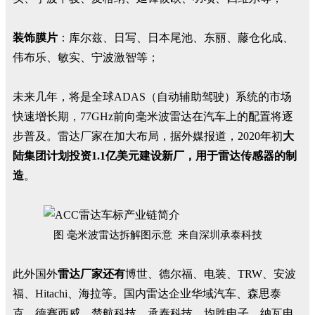
装饰膜片
：库尔兹、日写、日本尾池、东丽、藤仓化成、
伟布乐、敏实、宁波激智等；
未来几年，将是全球ADAS（自动辅助驾驶）系统的市场
快速增长期，77GHz前向毫米波雷达在汽车上的配置将逐
步普及。雷达厂家在加大布局，据外媒报道，2020年初
大
陆集团计划投资1.1亿美元建设新厂，用于雷达传感器的制
造
。
图 毫米波雷达拆解图示意 来自深圳承泰科技
此外国外
雷达厂家还有
博世、德尔福、电装、TRW、安波
福、Hitachi、海拉等。国内雷达企业华域汽车、森思泰
克、德赛西威、楚航科技、承泰科技、均胜电子、纳瓦电