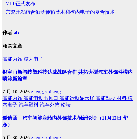
V1.0正式发布
京瓷开发结合触觉传输技术和模内电子的复合技术
作者
ab
相关文章
智能内饰
模内电子
银宝山新与岐塑科技达成战略合作 共拓大型汽车外饰件模内
喷涂新篇章
7 月 10, 2026
zheng, zhipeng
智能内饰
智能电动出风口
智能运动显示屏
智能驾驶
材料
模
内电子
汽车塑料
汽车外饰
论坛
邀请函：汽车智能座舱内外饰技术创新论坛（11月13日 华
东）
5 月 30, 2026
zheng, zhipeng