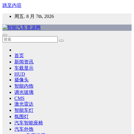
跳至内容
周五. 8 月 7th, 2026
智能汽车资源网
智能表面，智能内饰，新能源汽车，HMI，人车交互，智能车
灯，车用材料
首页
新闻资讯
车载显示
HUD
摄像头
智能内饰
调光玻璃
CMS
激光雷达
智能车灯
氛围灯
汽车智能座椅
汽车外饰