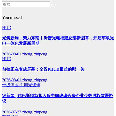
You missed
HUD
光筑新局，聚力东南｜沂普光电福建总部新启幕，开启车载光
电一体化发展新周期
2026-08-01
zheng, zhipeng
HUD
前挡正在变成屏幕：全景PHUD最难的那一关
2026-08-01
zheng, zhipeng
一级供应商
调光玻璃
W新闻 | 伟巴斯特就拟入股中国玻璃合资企业少数股权签署协
议
2026-07-27
zheng, zhipeng