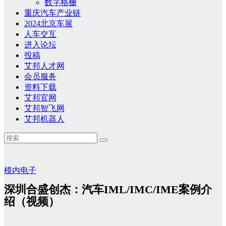
数字格栅
重庆汽车产业链
2024北京车展
人车交互
进入论坛
投稿
艾邦人才网
会员服务
资料下载
艾邦官网
艾邦智飞网
艾邦机器人
模内电子
深圳合盛创杰：汽车IML/IMC/IME案例介
绍（视频）