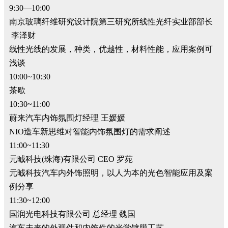
9:30—10:00
南京玻璃纤维研究设计院第三研究所线性光纤实业部部长
李泽财
线性光线的发展，种类，优越性，材料性能，应用案例可
浅谈
10:00~10:30
茶歇
10:30~11:00
蔚来汽车内饰氛围灯经理 王媛媛
NIO造车新思维对智能内饰氛围灯的需求阐述
11:00~11:30
元晠科技(珠海)有限公司 CEO 罗苑
元晠科技汽车内外饰照明，以人为本的光色智能应用及案
例分享
11:30~12:00
国润光电科技有限公司 总经理 魏国
汽车未来的外观件和内饰件的光学镀膜工艺