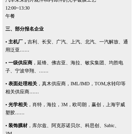
12:00~13:30
午餐
三、部分报名
企业
•
主机厂，
吉利、长安、广汽、上汽、北汽、一汽解放、通
用泛亚……
•
一级供应商
，延锋、佛吉亚、海拉、敏实集团、均胜电
子、宁波华翔、……
•
表面处理相关
，真木供应商，IML/IMD，TOM,水转印等
相关供应商……
•
光学相关
，肖特，海拉，3M，欧司朗，赢创，上海宇威
塑胶……
•
装饰膜材
，库尔兹、阿克苏诺贝尔、科思创、Sabic、
3M……