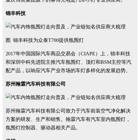
锦丰科技
图 锦丰科技为众泰T700提供氛围灯
2017年中国国际汽车商品交易会（CIAPE）上，锦丰科技
和深圳中科先进院主推汽车氛围灯、顶灯和BSM主控等汽
配产品，以响应汽车产业市场的车灯多样化的发展趋势。
苏州翰霖汽车科技有限公司
苏州翰霖汽车科技有限公司致力于汽车前装空气净化解决
方案的研发、生产和销售。翰霖汽车有汽车室内氛围灯，
氛围灯控制器、驱动器相关产品。