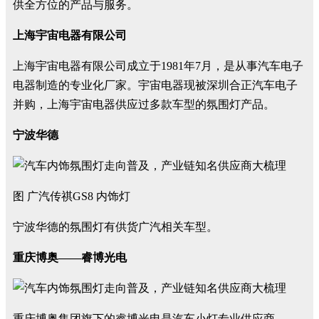
供全方位的产品与服务。
上海宇宙电器有限公司
上海宇宙电器有限公司成立于1981年7月，是从事汽车电子
电器制造的专业化厂家。宇宙电器现被深圳合正汽车电子
并购，上海宇宙电器供应过多款车型的氛围灯产品。
宁波华德
图 广汽传祺GS8 内饰灯
宁波华德的氛围灯有供货广汽相关车型。
重庆博奥——睿博光电
重庆博奥集团旗下的睿博光电是汽车小灯专业供应商。