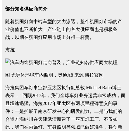
部分知名供应商简介
随着氛围灯向中端车型的大力渗透，整个氛围灯市场的产
业价值也不断扩大，产业链上的各大供应商也是积极备
战，以期在氛围灯应用市场上分得一杯羹。
海拉
图 光导体环境车内照明，奥迪A8 来源 海拉官网
海拉集团车灯事业部亚太区执行副总裁 Michael Babo博士
表示， “回顾2017年，我们全球车灯业务运营非常成功，而
且增速迅猛。海拉2017年亚太区有两项里程碑意义的事
件：一是扩展了南京研发中心的研发能力。二是与我们的
合资方海纳川在天津武清新建了一座车灯工厂。不仅如
此，我们在内饰灯、车身照明等领域已做好准备，将创新