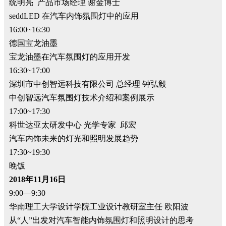
统明亮 产品市场经理 谢金博士
seddLED 在汽车内饰氛围灯中的应用
16:00~16:30
德国宝龙油墨
宝龙油墨在汽车氛围灯的应用开发
16:30~17:00
深圳市中创智远科技有限公司 总经理 钟弘毅
中创智远汽车氛围灯技术介绍和案例展示
17:00~17:30
科世达亚太研发中心 光学专家 邱宏
汽车内饰未来的灯光和照明发展趋势
17:30~19:30
晚饭
2018年11月16日
9:00—9:30
华南理工大学设计学院工业设计教研室主任 欧阳波
从“人”出发对汽车智能内饰氛围灯和照明设计的思考