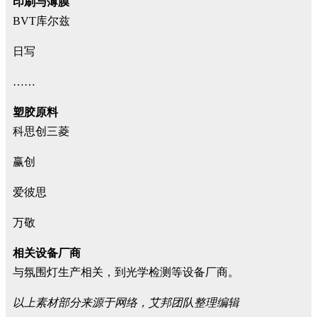
印刷与薄膜
BVT库尔兹
日写
……
塑胶原料
科思创三菱
赢创
爱彼思
万敬
相关设备厂商
与氛围灯生产相关，到光学检测等设备厂商。
以上素材部分来源于网络，艾邦团队整理编辑