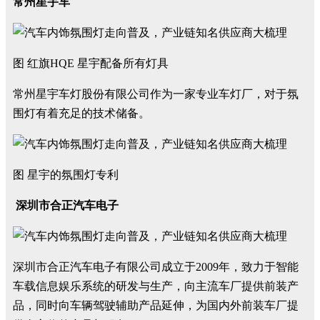
常州星宇车
图 红旗HQE 星宇配备所有灯具
常州星宇车灯股份有限公司作为一家专业车灯厂，对于氛
围灯有着充足的技术储备。
图 星宇的氛围灯专利
深圳市合正汽车电子
深圳市合正汽车电子有限公司成立于2009年，致力于智能
车载信息娱乐系统的研发与生产，向主流车厂提供前装产
品，同时向车辆驾驶辅助产品延伸，为国内外前装车厂提