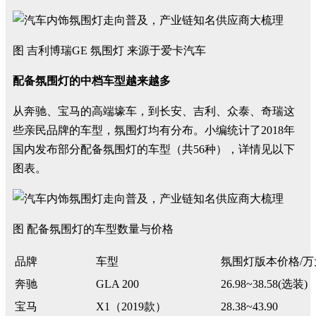
图 吉利博瑞GE 氛围灯 来源于爱卡汽车
配备氛围灯的中档车型越来越多
从奔驰、宝马的高端壕车，到长安、吉利、众泰、奇瑞这
些亲民品牌的车型，氛围灯均有分布。小编统计了2018年
国内发布部分配备氛围灯的车型（共56种），详情见以下
图表。
图 配备氛围灯的车型数量与价格
品牌
车型
氛围灯版本价格/万
奔驰
GLA 200
26.98~38.58(选装)
宝马
X1（2019款）
28.38~43.90