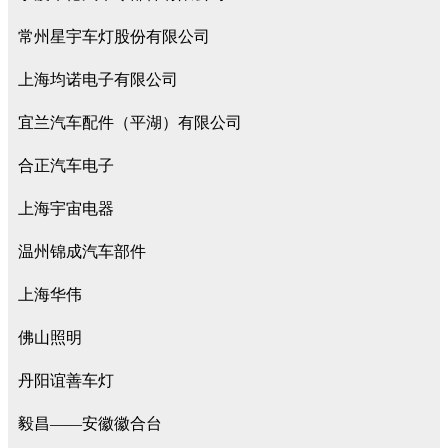
常州星宇车灯股份有限公司
上海均诺电子有限公司
宜兰汽车配件（平湖）有限公司
合正汽车电子
上海宇宙电器
温州锦成汽车部件
上海华伟
佛山照明
丹阳谊善车灯
毅昌——安徽徽合台