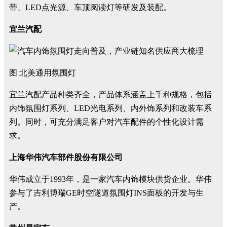
带、LED点光源、车顶阅读灯等研发及装配。
宜兰汽配
图 北美通用氛围灯
宜兰汽配产品种类齐全，产品体系涵盖上千种规格，包括
内饰氛围灯系列、LED光电系列、内外饰系列和改装车系
列。同时，可充分满足客户对汽车配件的个性化设计需
求。
上海华伟汽车部件股份有限公司
华伟成立于1993年，是一家汽车内饰模块供货企业。华伟
参与了吉利博瑞GE时空隧道氛围灯INS面板的开发与生
产。