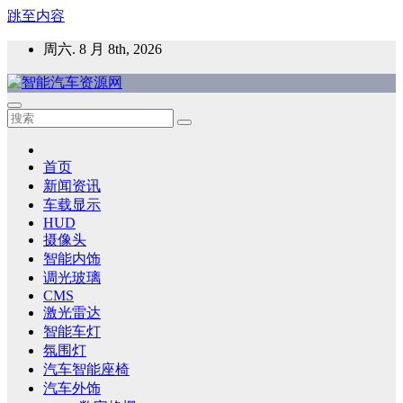
跳至内容
周六. 8 月 8th, 2026
智能汽车资源网
智能表面，智能内饰，新能源汽车，HMI，人车交互，智能车
灯，车用材料
首页
新闻资讯
车载显示
HUD
摄像头
智能内饰
调光玻璃
CMS
激光雷达
智能车灯
氛围灯
汽车智能座椅
汽车外饰