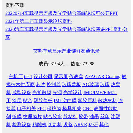
资料下载
20220714车载显示盖板及光学贴合高峰论坛可公开PPT
2021年第二届车载显示论坛资料
2020汽车车载显示盖板及光学贴合高峰论坛演讲PPT资料分
享
艾邦车载显示产业链群友通讯录
成员: 3194人， 热度: 73288
主机厂
tier1
设计公司
显示屏
仪表盘
AFAGAR Coating
触
摸技术供应商
芯片
控制器
玻璃盖板
AG玻璃
玻璃
热弯
机
成型设备
光扩散膜
光源
光学设计
IMD/IME/FIM加
工
涂层
贴合
塑胶盖板
IML空白膜
塑胶原料
散热材料
连
接器
电子相关
FPC
保护膜
模具相关
CNC
表面性能助
剂
镀膜
纹理膜片
贴合胶水
胶粘剂
胶带
油墨
丝印
注塑
机
检测设备
精雕机
切割机
设备
ARVR
科研
其他