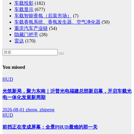
车载投影
(182)
车载显示
(677)
车载智能香氛（后装市场）
(7)
车载香氛系统、香氛发生器、空气净化器
(50)
重庆汽车产业链
(54)
隐藏门把手
(28)
雷达
(170)
You missed
HUD
光筑新局，聚力东南｜沂普光电福建总部新启幕，开启车载光
电一体化发展新周期
2026-08-01
zheng, zhipeng
HUD
前挡正在变成屏幕：全景PHUD最难的那一关