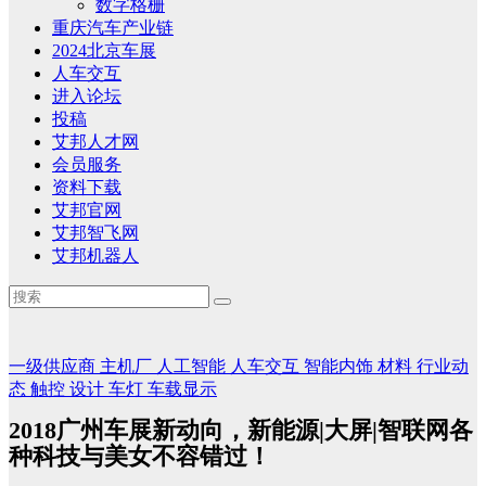
数字格栅
重庆汽车产业链
2024北京车展
人车交互
进入论坛
投稿
艾邦人才网
会员服务
资料下载
艾邦官网
艾邦智飞网
艾邦机器人
一级供应商
主机厂
人工智能
人车交互
智能内饰
材料
行业动
态
触控
设计
车灯
车载显示
2018广州车展新动向，新能源|大屏|智联网各
种科技与美女不容错过！