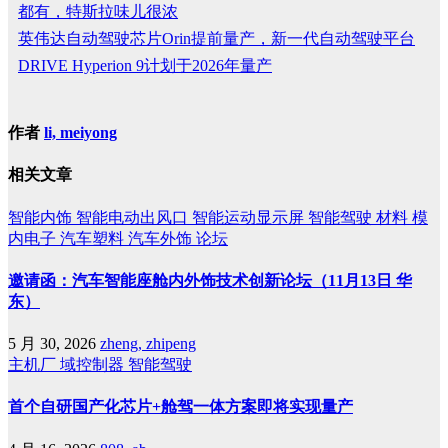
都有，特斯拉味儿很浓
英伟达自动驾驶芯片Orin提前量产，新一代自动驾驶平台
DRIVE Hyperion 9计划于2026年量产
作者
li, meiyong
相关文章
智能内饰
智能电动出风口
智能运动显示屏
智能驾驶
材料
模
内电子
汽车塑料
汽车外饰
论坛
邀请函：汽车智能座舱内外饰技术创新论坛（11月13日 华
东）
5 月 30, 2026
zheng, zhipeng
主机厂
域控制器
智能驾驶
首个自研国产化芯片+舱驾一体方案即将实现量产