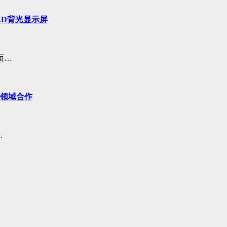
ED背光显示屏
面…
等领域合作
…