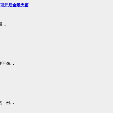
造可开启全景天窗
轿…
并不像…
然，例…