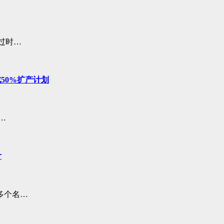
过时…
成50%扩产计划
…
计
多个名…