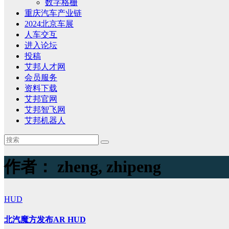
数字格栅
重庆汽车产业链
2024北京车展
人车交互
进入论坛
投稿
艾邦人才网
会员服务
资料下载
艾邦官网
艾邦智飞网
艾邦机器人
作者：
zheng, zhipeng
HUD
北汽魔方发布AR HUD