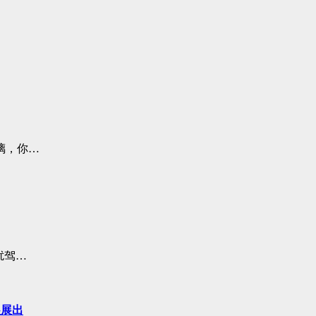
璃，你…
扰驾…
展展出