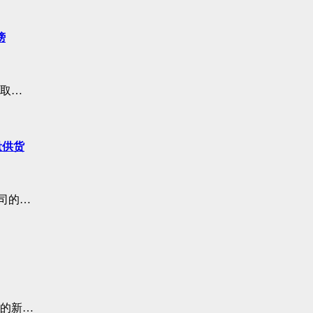
榜
间取…
量供货
司的…
后的新…