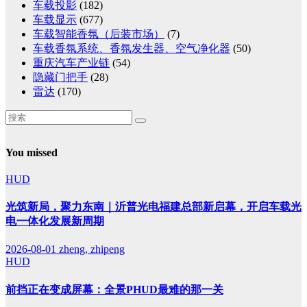
车载投影
(182)
车载显示
(677)
车载智能香氛（后装市场）
(7)
车载香氛系统、香氛发生器、空气净化器
(50)
重庆汽车产业链
(54)
隐藏门把手
(28)
雷达
(170)
You missed
HUD
光筑新局，聚力东南｜沂普光电福建总部新启幕，开启车载光
电一体化发展新周期
2026-08-01
zheng, zhipeng
HUD
前挡正在变成屏幕：全景PHUD最难的那一关