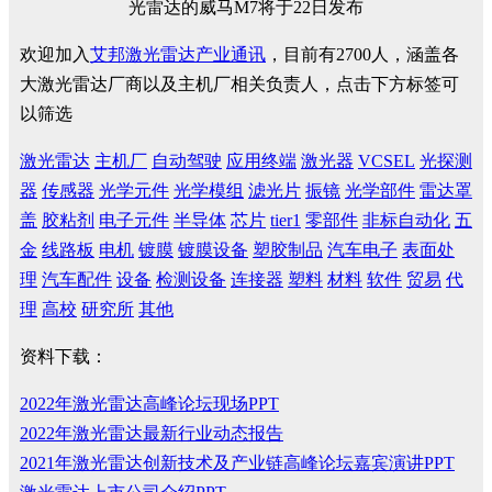
欢迎加入
艾邦激光雷达产业通讯
，目前有2700人，涵盖各
大激光雷达厂商以及主机厂相关负责人，点击下方标签可
以筛选
激光雷达
主机厂
自动驾驶
应用终端
激光器
VCSEL
光探测
器
传感器
光学元件
光学模组
滤光片
振镜
光学部件
雷达罩
盖
胶粘剂
电子元件
半导体
芯片
tier1
零部件
非标自动化
五
金
线路板
电机
镀膜
镀膜设备
塑胶制品
汽车电子
表面处
理
汽车配件
设备
检测设备
连接器
塑料
材料
软件
贸易
代
理
高校
研究所
其他
资料下载：
2022年激光雷达高峰论坛现场PPT
2022年激光雷达最新行业动态报告
2021年激光雷达创新技术及产业链高峰论坛嘉宾演讲PPT