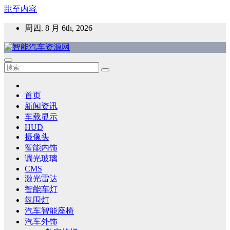
跳至内容
周四. 8 月 6th, 2026
智能汽车资源网
智能表面，智能内饰，新能源汽车，HMI，人车交互，智能车
灯，车用材料
首页
新闻资讯
车载显示
HUD
摄像头
智能内饰
调光玻璃
CMS
激光雷达
智能车灯
氛围灯
汽车智能座椅
汽车外饰