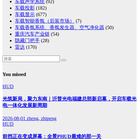
车载声学系统
(92)
车载投影
(182)
车载显示
(677)
车载智能香氛（后装市场）
(7)
车载香氛系统、香氛发生器、空气净化器
(50)
重庆汽车产业链
(54)
隐藏门把手
(28)
雷达
(170)
You missed
HUD
光筑新局，聚力东南｜沂普光电福建总部新启幕，开启车载光
电一体化发展新周期
2026-08-01
zheng, zhipeng
HUD
前挡正在变成屏幕：全景PHUD最难的那一关